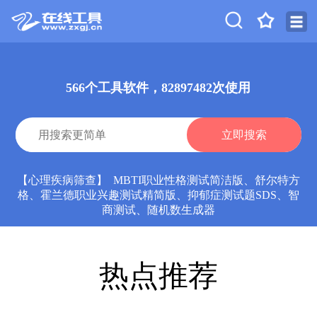
566个工具软件，82897482次使用
【
心理疾病筛查
】
MBTI职业性格测试简洁版
、
舒尔特方
格
、
霍兰德职业兴趣测试精简版
、
抑郁症测试题SDS
、
智
商测试
、
随机数生成器
热点推荐