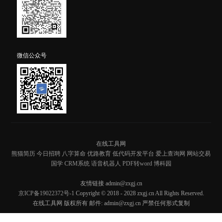
微信公众号
在线工具网
熊猫简历
今日招聘
八字算命
优路教育
低代码开发平台
爱上查询网
网站交易
国学
CRM系统
语音机器人
PDF转word
博科园
友情链接 admin@zxgj.cn
京ICP备19022372号-1
Copyright © 2018 - 2028 zxgj.cn All Rights Reserved.
在线工具网 版权所有 邮件: admin@zxgj.cn 严禁任何形式复制