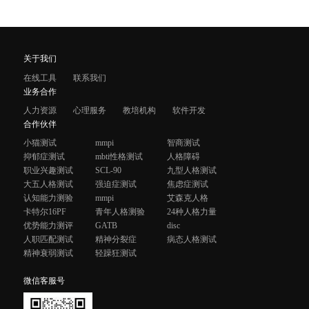
关于我们
在线工具
联系我们
业务合作
人力资源
心理服务
教培机构
软件开发
合作伙伴
小猫测试
mmpi
智商测试
抑郁症测试
mbti性格测试
人格障碍
职业兴趣测试
SCL-90
九型人格测试
大五人格测试
强迫症测试
焦虑症测试
认知能力测验
mmpi
艾森克人格
卡特尔16PF
青年人格测验
24种人格力量
优势能力测评
GATB
disc
人职匹配测试
精神分裂症
病态人格测试
精神衰弱测试
轻躁狂测试
微信客服号